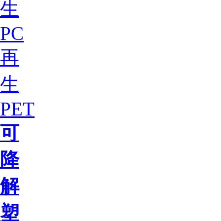
生
PC
再
生
PET
可
降
解
塑