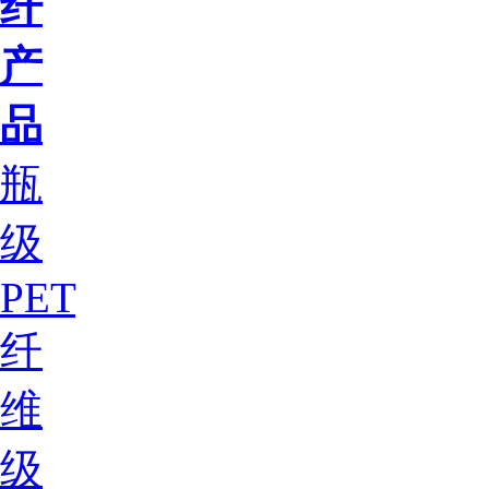
纤
产
品
瓶
级
PET
纤
维
级