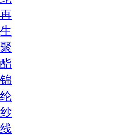
再
生
聚
酯
锦
纶
纱
线