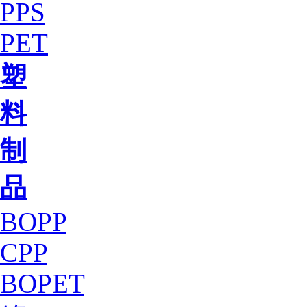
PPS
PET
塑
料
制
品
BOPP
CPP
BOPET