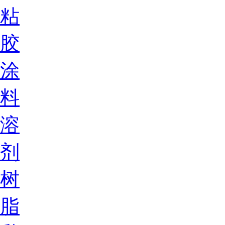
粘
胶
涂
料
溶
剂
树
脂