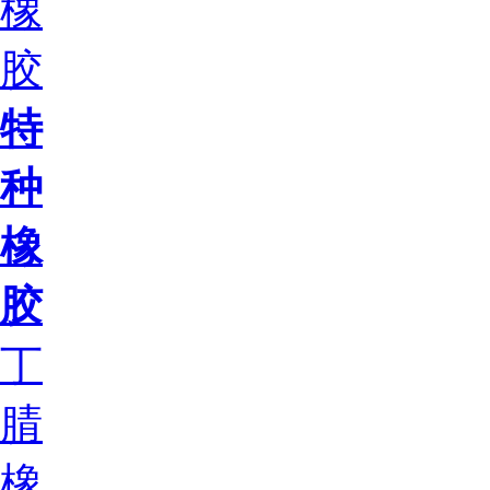
橡
胶
特
种
橡
胶
丁
腈
橡