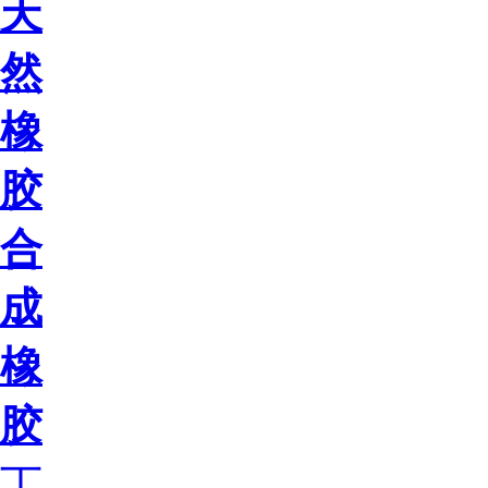
天
然
橡
胶
合
成
橡
胶
丁