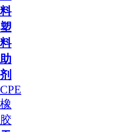
料
塑
料
助
剂
CPE
橡
胶