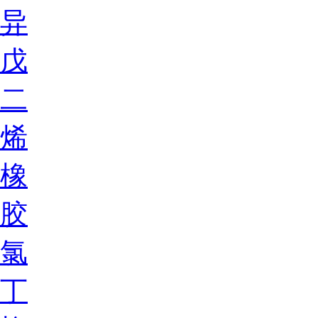
异
戊
二
烯
橡
胶
氯
丁