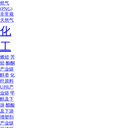
然气
(PNG)
非常规
天然气
化
工
烯烃
芳
烃
酚酮
产业链
醇类
化
纤原料
UPR产
业链
甲
醇及下
游
醋酸
及下游
增塑剂
产业链