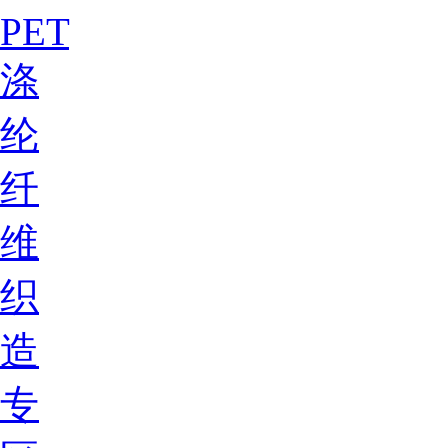
PET
涤
纶
纤
维
织
造
专