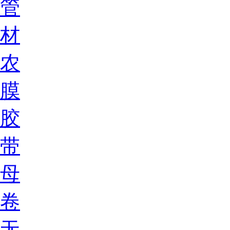
管
材
农
膜
胶
带
母
卷
无