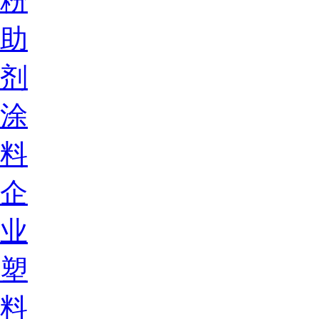
粉
助
剂
涂
料
企
业
塑
料