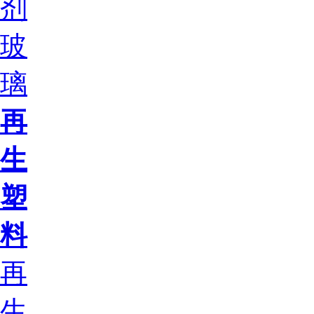
剂
玻
璃
再
生
塑
料
再
生