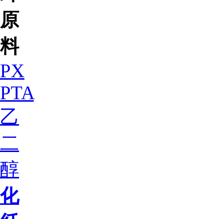
原
料
PX
PTA
乙
二
醇
化