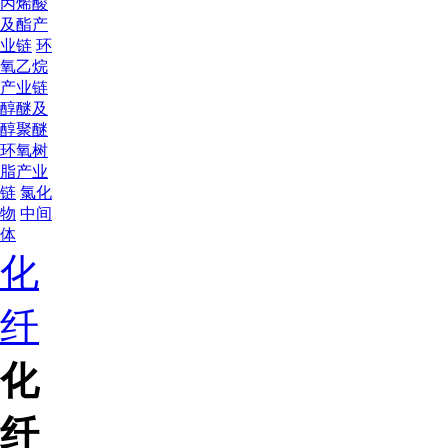
丙烯酸
及酯产
业链
环
氧乙烷
产业链
醇醚及
醇聚醚
环氧树
脂产业
链
氯化
物
中间
体
化
纤
化
纤