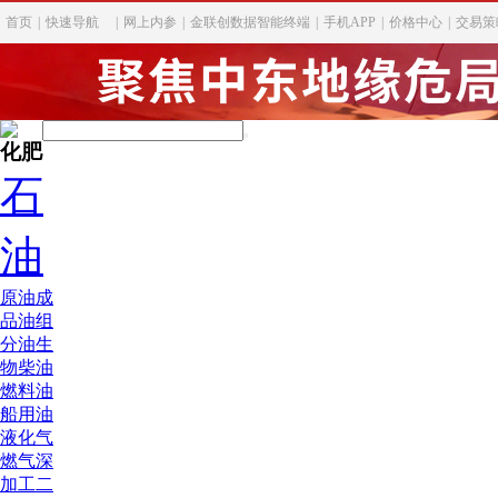
首页
|
快速导航
|
网上内参
|
金联创数据智能终端
|
手机APP
|
价格中心
|
交易策
化肥
石
油
原油
成
品油
组
分油
生
物柴油
燃料油
船用油
液化气
燃气深
加工
二