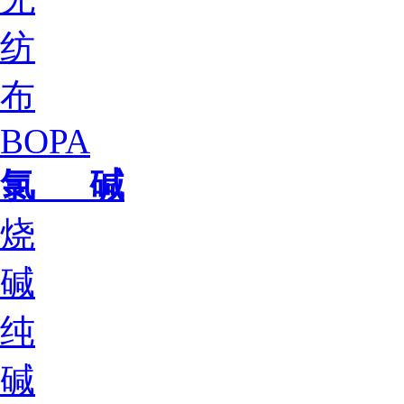
纺
布
BOPA
氯 碱
烧
碱
纯
碱