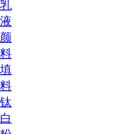
乳
液
颜
料
填
料
钛
白