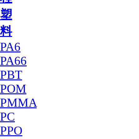
塑
料
PA6
PA66
PBT
POM
PMMA
PC
PPO