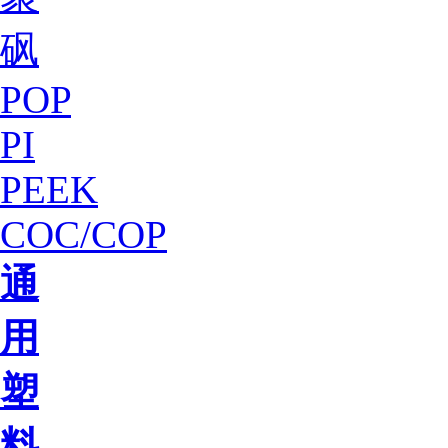
砜
POP
PI
PEEK
COC/COP
通
用
塑
料