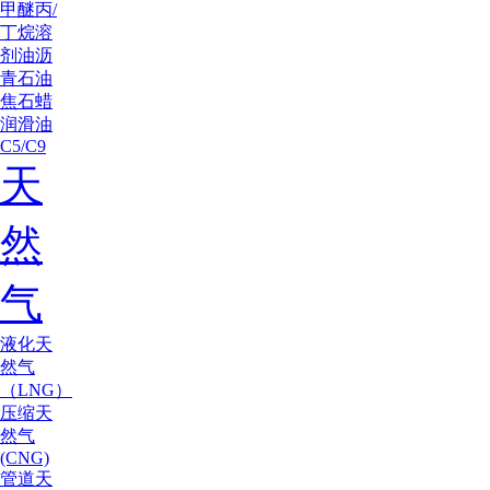
甲醚
丙/
丁烷
溶
剂油
沥
青
石油
焦
石蜡
润滑油
C5/C9
天
然
气
液化天
然气
（LNG）
压缩天
然气
(CNG)
管道天