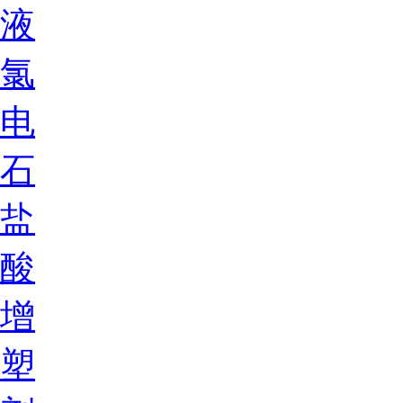
液
氯
电
石
盐
酸
增
塑