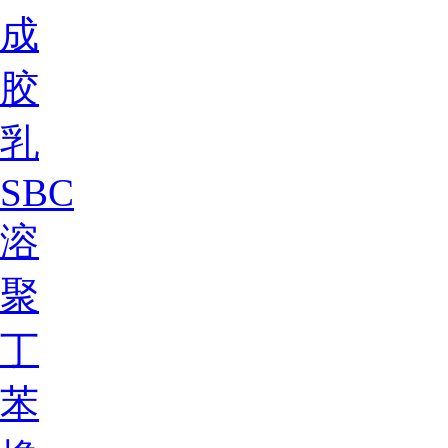
成
胶
乳
SBC
溶
聚
丁
苯