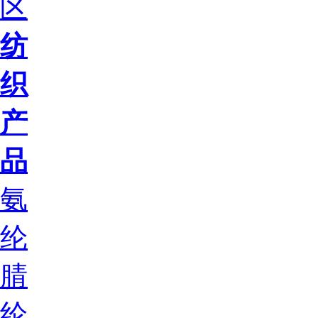
区
纺
织
产
品
氨
纶
腈
纶