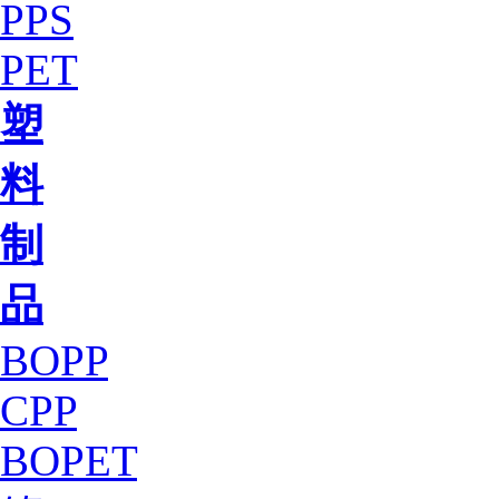
PPS
PET
塑
料
制
品
BOPP
CPP
BOPET