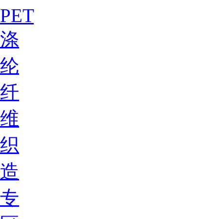
PET
涤
纶
纤
维
织
造
专