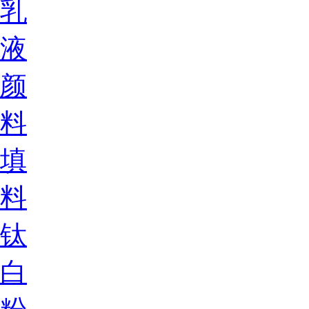
乳
液
颜
料
填
料
钛
白