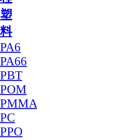
塑
料
PA6
PA66
PBT
POM
PMMA
PC
PPO