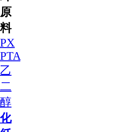
原
料
PX
PTA
乙
二
醇
化