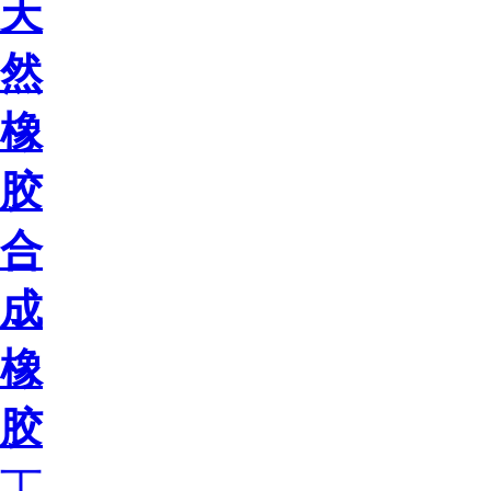
天
然
橡
胶
合
成
橡
胶
丁