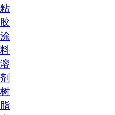
粘
胶
涂
料
溶
剂
树
脂