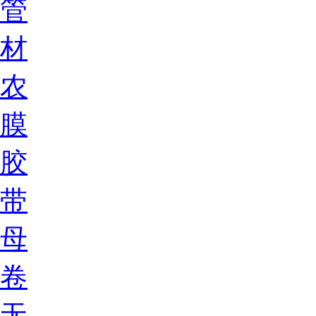
管
材
农
膜
胶
带
母
卷
无