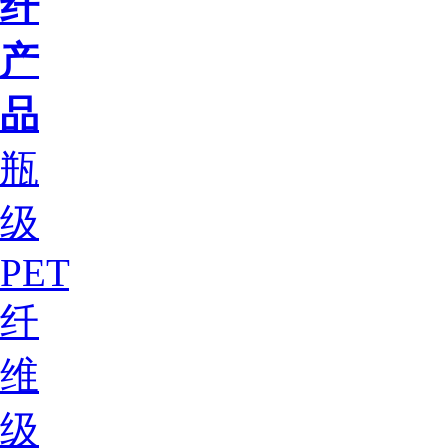
纤
产
品
瓶
级
PET
纤
维
级