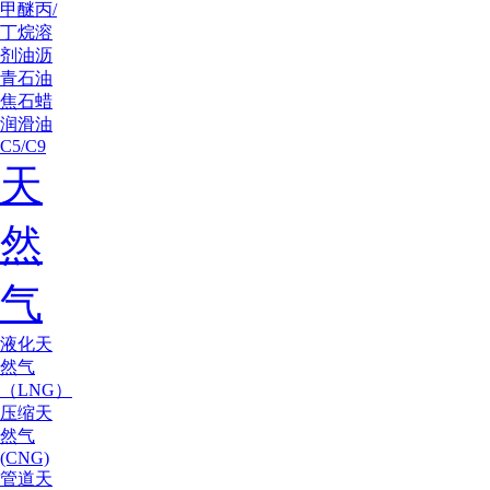
甲醚
丙/
丁烷
溶
剂油
沥
青
石油
焦
石蜡
润滑油
C5/C9
天
然
气
液化天
然气
（LNG）
压缩天
然气
(CNG)
管道天