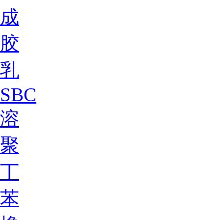
成
胶
乳
SBC
溶
聚
丁
苯