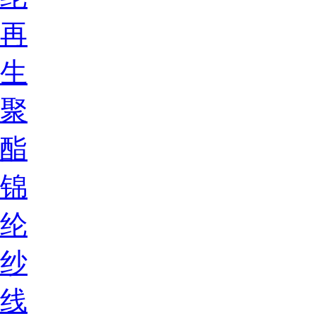
再
生
聚
酯
锦
纶
纱
线