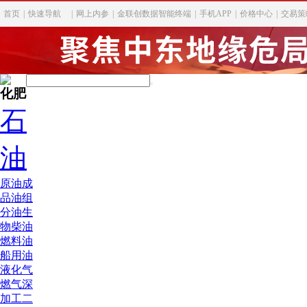
首页
|
快速导航
|
网上内参
|
金联创数据智能终端
|
手机APP
|
价格中心
|
交易策
化肥
石
油
原油
成
品油
组
分油
生
物柴油
燃料油
船用油
液化气
燃气深
加工
二