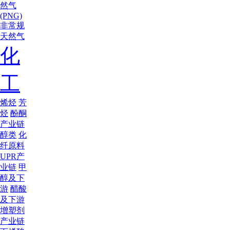
然气
(PNG)
非常规
天然气
化
工
烯烃
芳
烃
酚酮
产业链
醇类
化
纤原料
UPR产
业链
甲
醇及下
游
醋酸
及下游
增塑剂
产业链