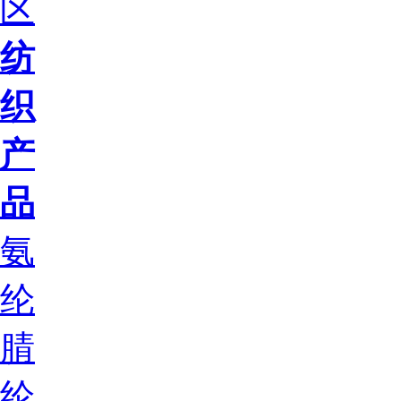
区
纺
织
产
品
氨
纶
腈
纶