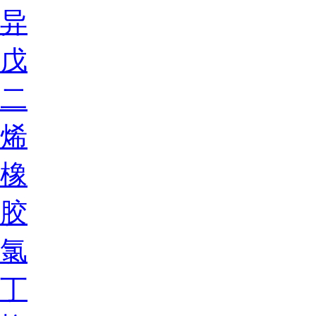
异
戊
二
烯
橡
胶
氯
丁