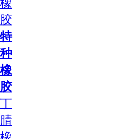
橡
胶
特
种
橡
胶
丁
腈
橡