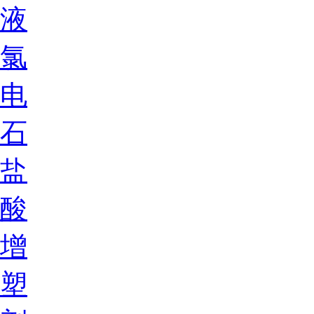
液
氯
电
石
盐
酸
增
塑