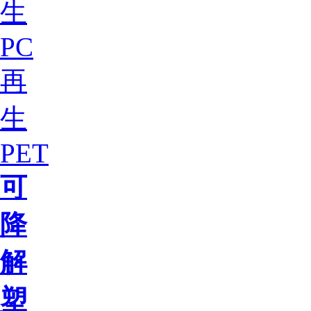
生
PC
再
生
PET
可
降
解
塑