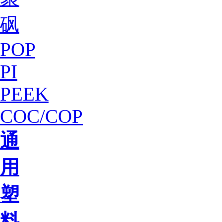
砜
POP
PI
PEEK
COC/COP
通
用
塑
料