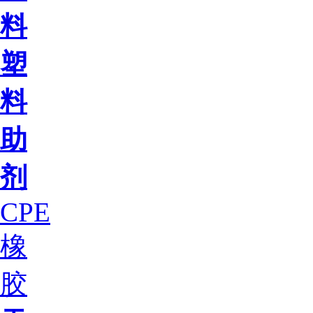
料
塑
料
助
剂
CPE
橡
胶