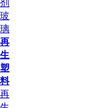
剂
玻
璃
再
生
塑
料
再
生