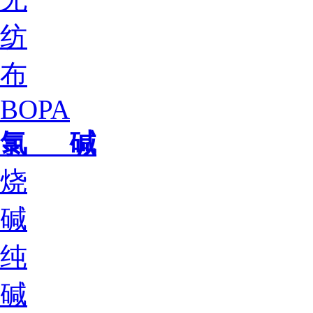
纺
布
BOPA
氯 碱
烧
碱
纯
碱