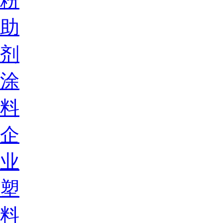
粉
助
剂
涂
料
企
业
塑
料