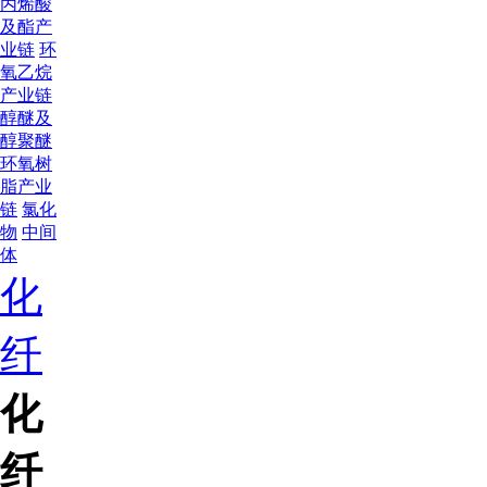
丙烯酸
及酯产
业链
环
氧乙烷
产业链
醇醚及
醇聚醚
环氧树
脂产业
链
氯化
物
中间
体
化
纤
化
纤