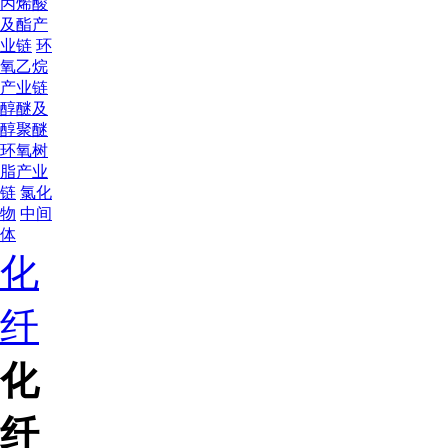
丙烯酸
及酯产
业链
环
氧乙烷
产业链
醇醚及
醇聚醚
环氧树
脂产业
链
氯化
物
中间
体
化
纤
化
纤