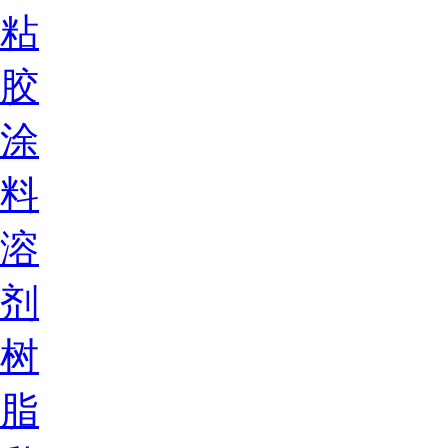
粘
胶
涂
料
溶
剂
树
脂