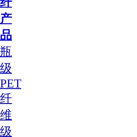
纤
产
品
瓶
级
PET
纤
维
级