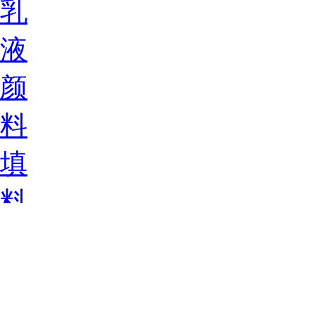
乳
液
颜
料
填
料
钛
白