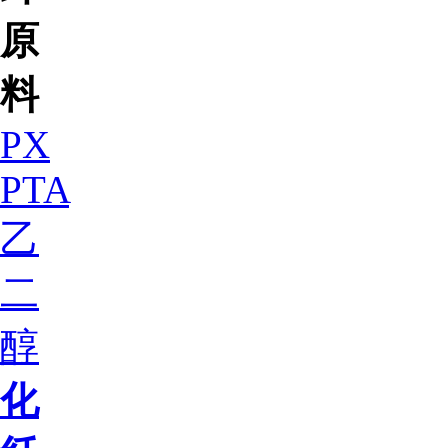
原
料
PX
PTA
乙
二
醇
化