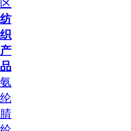
区
纺
织
产
品
氨
纶
腈
纶