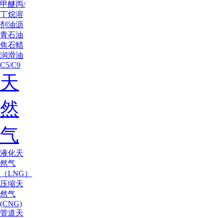
甲醚
丙/
丁烷
溶
剂油
沥
青
石油
焦
石蜡
润滑油
C5/C9
天
然
气
液化天
然气
（LNG）
压缩天
然气
(CNG)
管道天