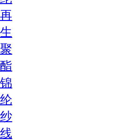
再
生
聚
酯
锦
纶
纱
线