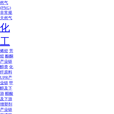
然气
(PNG)
非常规
天然气
化
工
烯烃
芳
烃
酚酮
产业链
醇类
化
纤原料
UPR产
业链
甲
醇及下
游
醋酸
及下游
增塑剂
产业链