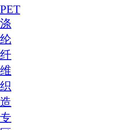
PET
涤
纶
纤
维
织
造
专