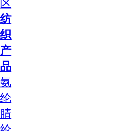
区
纺
织
产
品
氨
纶
腈
纶