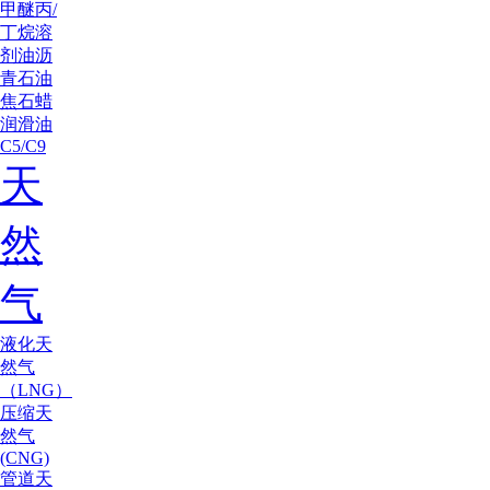
甲醚
丙/
丁烷
溶
剂油
沥
青
石油
焦
石蜡
润滑油
C5/C9
天
然
气
液化天
然气
（LNG）
压缩天
然气
(CNG)
管道天