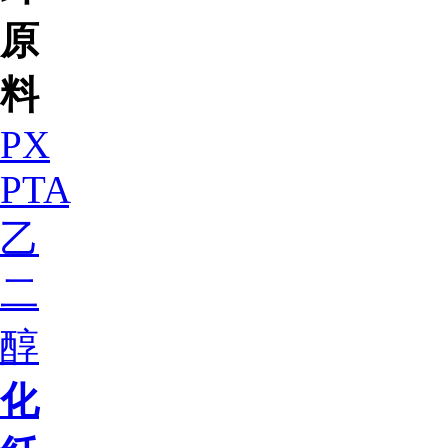
原
料
PX
PTA
乙
二
醇
化