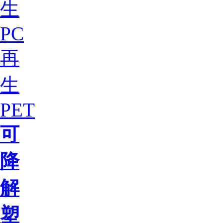
生
PC
再
生
PET
可
降
解
塑