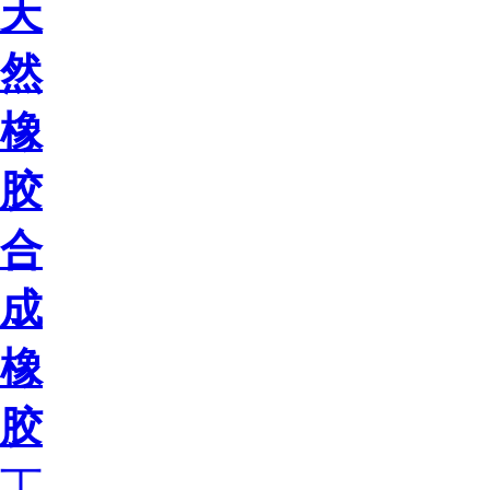
天
然
橡
胶
合
成
橡
胶
丁