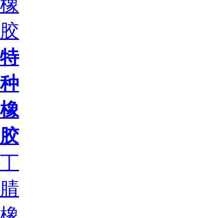
橡
胶
特
种
橡
胶
丁
腈
橡