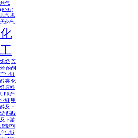
然气
(PNG)
非常规
天然气
化
工
烯烃
芳
烃
酚酮
产业链
醇类
化
纤原料
UPR产
业链
甲
醇及下
游
醋酸
及下游
增塑剂
产业链