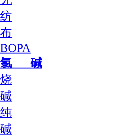
纺
布
BOPA
氯 碱
烧
碱
纯
碱