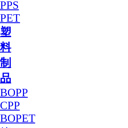
PPS
PET
塑
料
制
品
BOPP
CPP
BOPET