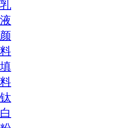
乳
液
颜
料
填
料
钛
白