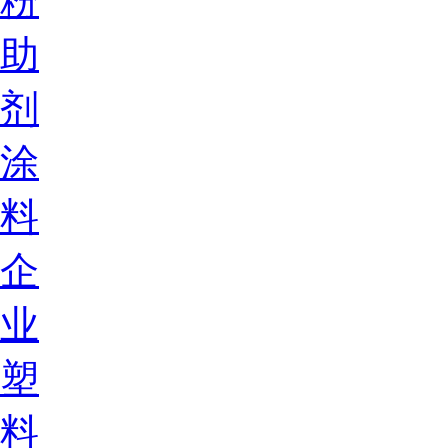
粉
助
剂
涂
料
企
业
塑
料