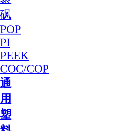
砜
POP
PI
PEEK
COC/COP
通
用
塑
料