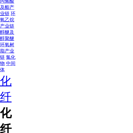
丙烯酸
及酯产
业链
环
氧乙烷
产业链
醇醚及
醇聚醚
环氧树
脂产业
链
氯化
物
中间
体
化
纤
化
纤