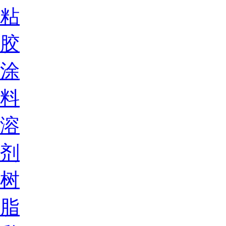
粘
胶
涂
料
溶
剂
树
脂