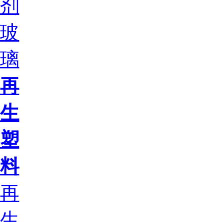
剂
玻
璃
再
生
塑
料
再
生