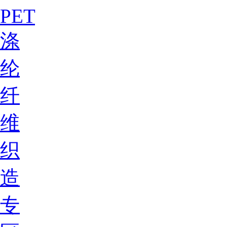
PET
涤
纶
纤
维
织
造
专