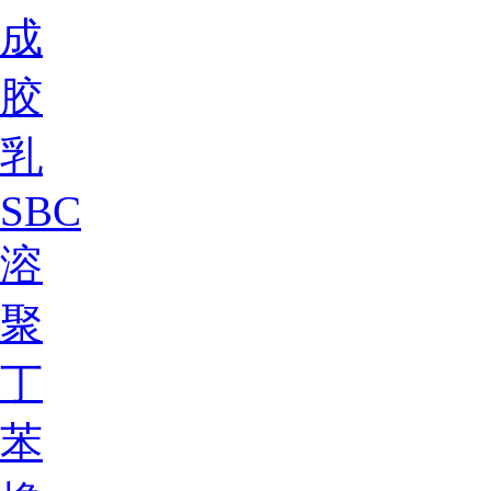
成
胶
乳
SBC
溶
聚
丁
苯