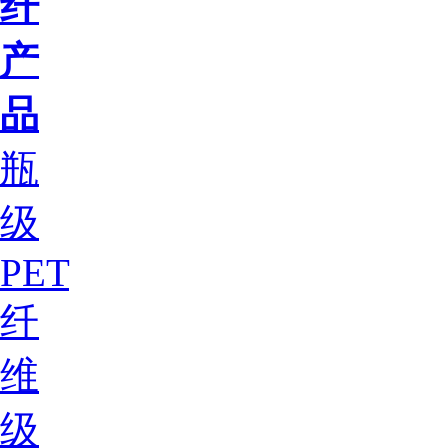
纤
产
品
瓶
级
PET
纤
维
级