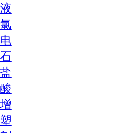
液
氯
电
石
盐
酸
增
塑