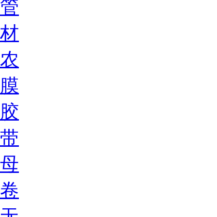
管
材
农
膜
胶
带
母
卷
无