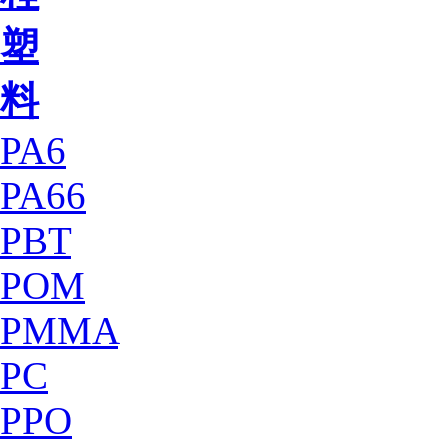
塑
料
PA6
PA66
PBT
POM
PMMA
PC
PPO