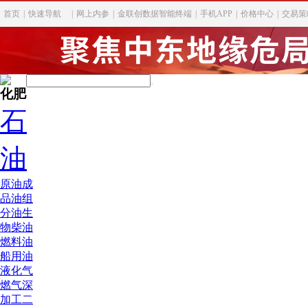
首页
|
快速导航
|
网上内参
|
金联创数据智能终端
|
手机APP
|
价格中心
|
交易策
化肥
石
油
原油
成
品油
组
分油
生
物柴油
燃料油
船用油
液化气
燃气深
加工
二