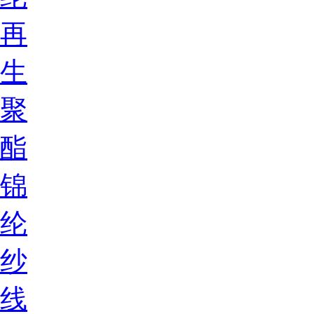
再
生
聚
酯
锦
纶
纱
线