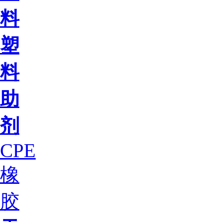
料
塑
料
助
剂
CPE
橡
胶