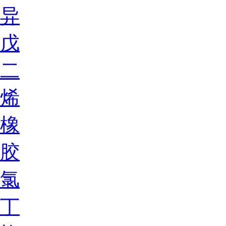
异
戊
二
烯
橡
胶
氯
丁