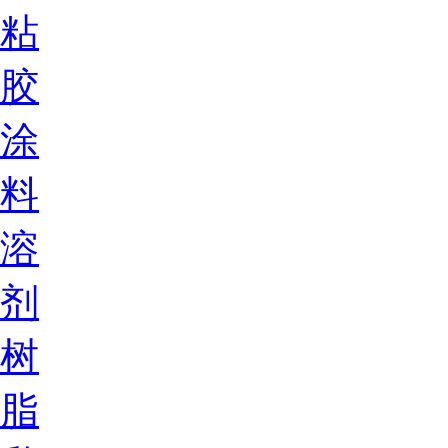
粘
胶
涂
料
溶
剂
树
脂