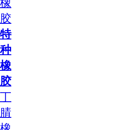
橡
胶
特
种
橡
胶
丁
腈
橡