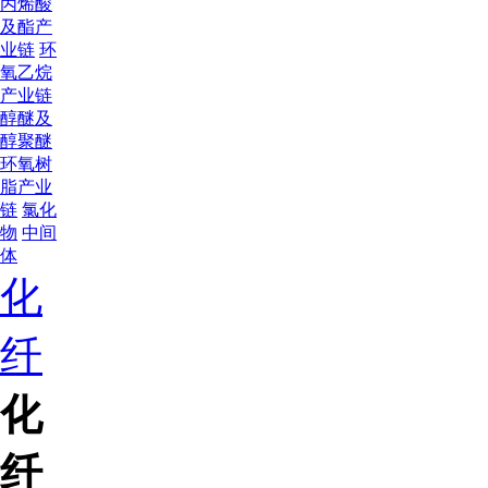
丙烯酸
及酯产
业链
环
氧乙烷
产业链
醇醚及
醇聚醚
环氧树
脂产业
链
氯化
物
中间
体
化
纤
化
纤