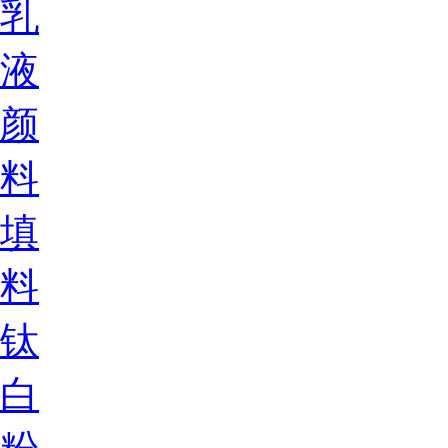
乳
液
颜
料
填
料
钛
白