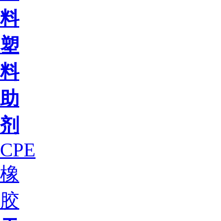
料
塑
料
助
剂
CPE
橡
胶