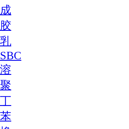
成
胶
乳
SBC
溶
聚
丁
苯