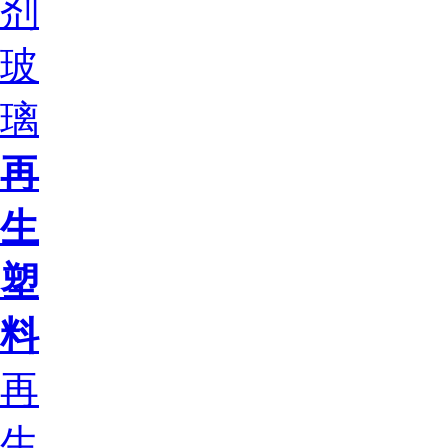
剂
玻
璃
再
生
塑
料
再
生