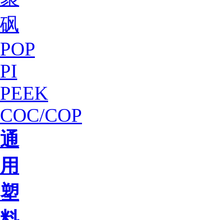
砜
POP
PI
PEEK
COC/COP
通
用
塑
料