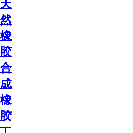
天
然
橡
胶
合
成
橡
胶
丁