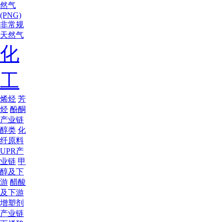
然气
(PNG)
非常规
天然气
化
工
烯烃
芳
烃
酚酮
产业链
醇类
化
纤原料
UPR产
业链
甲
醇及下
游
醋酸
及下游
增塑剂
产业链