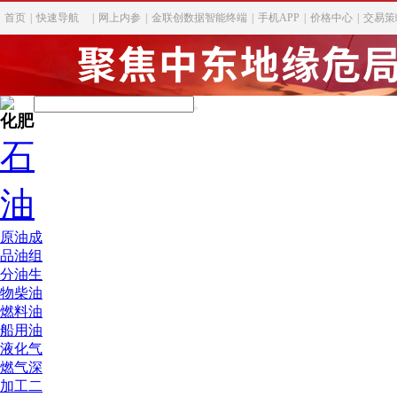
首页
|
快速导航
|
网上内参
|
金联创数据智能终端
|
手机APP
|
价格中心
|
交易策
化肥
石
油
原油
成
品油
组
分油
生
物柴油
燃料油
船用油
液化气
燃气深
加工
二