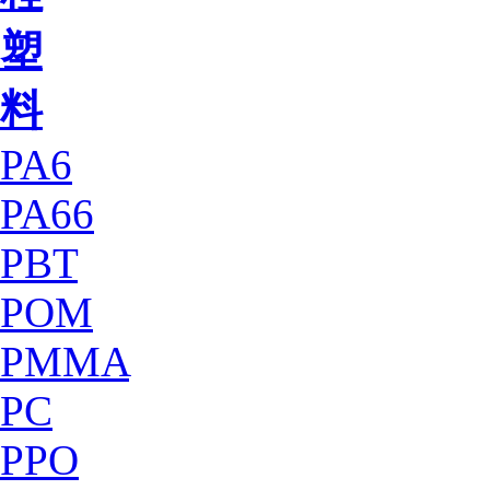
塑
料
PA6
PA66
PBT
POM
PMMA
PC
PPO