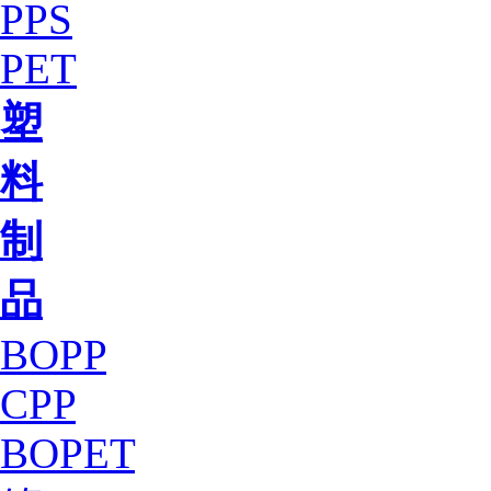
PPS
PET
塑
料
制
品
BOPP
CPP
BOPET