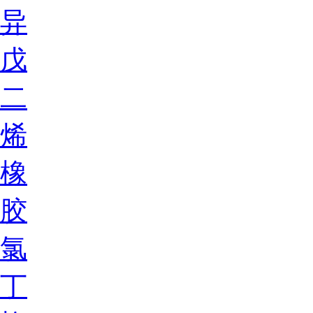
异
戊
二
烯
橡
胶
氯
丁