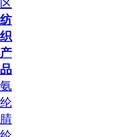
区
纺
织
产
品
氨
纶
腈
纶