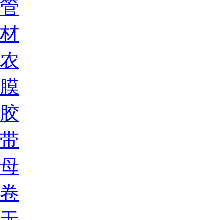
管
材
农
膜
胶
带
母
卷
无