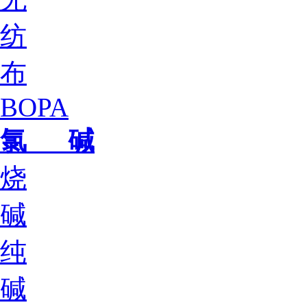
纺
布
BOPA
氯 碱
烧
碱
纯
碱