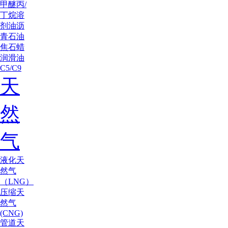
甲醚
丙/
丁烷
溶
剂油
沥
青
石油
焦
石蜡
润滑油
C5/C9
天
然
气
液化天
然气
（LNG）
压缩天
然气
(CNG)
管道天