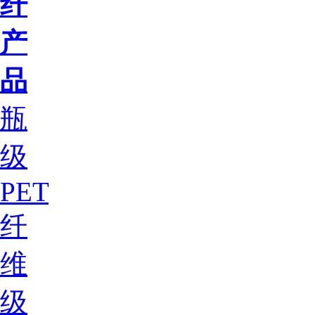
纤
产
品
瓶
级
PET
纤
维
级