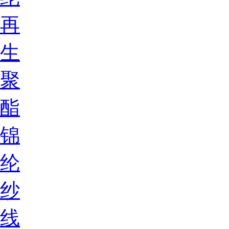
再
生
聚
酯
锦
纶
纱
线