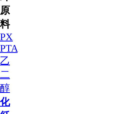
原
料
PX
PTA
乙
二
醇
化