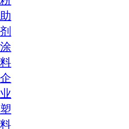
粉
助
剂
涂
料
企
业
塑
料