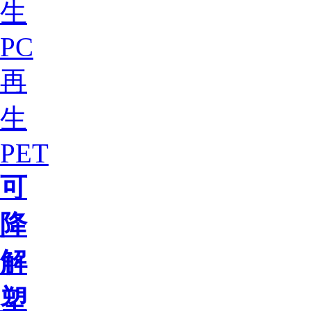
生
PC
再
生
PET
可
降
解
塑