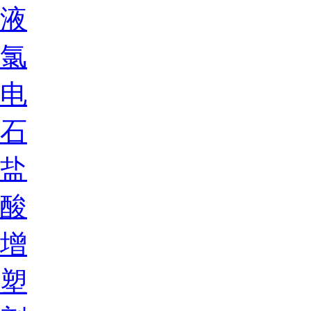
液
氯
电
石
盐
酸
增
塑