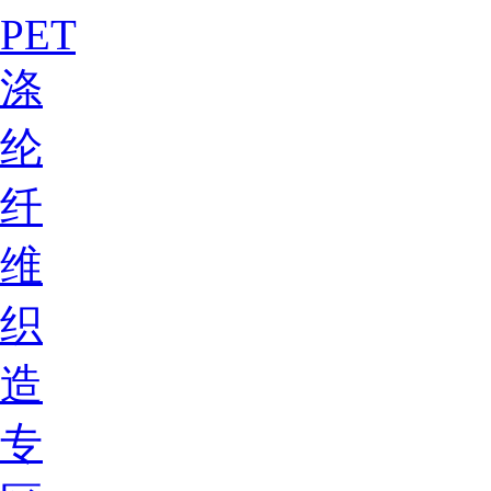
PET
涤
纶
纤
维
织
造
专