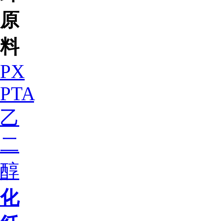
原
料
PX
PTA
乙
二
醇
化