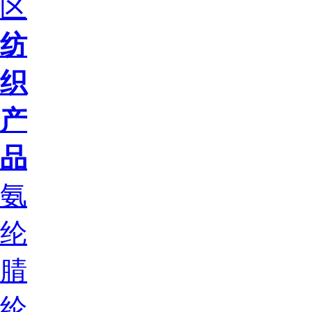
区
纺
织
产
品
氨
纶
腈
纶