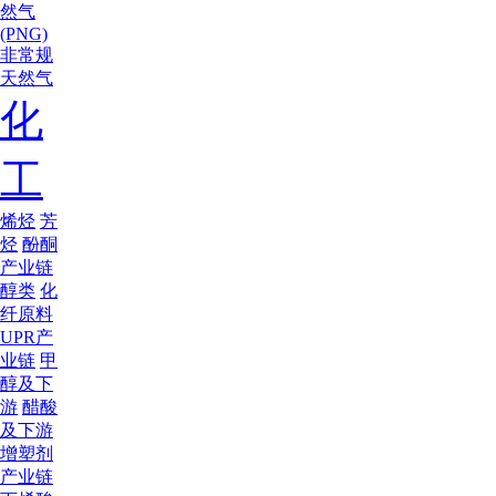
然气
(PNG)
非常规
天然气
化
工
烯烃
芳
烃
酚酮
产业链
醇类
化
纤原料
UPR产
业链
甲
醇及下
游
醋酸
及下游
增塑剂
产业链