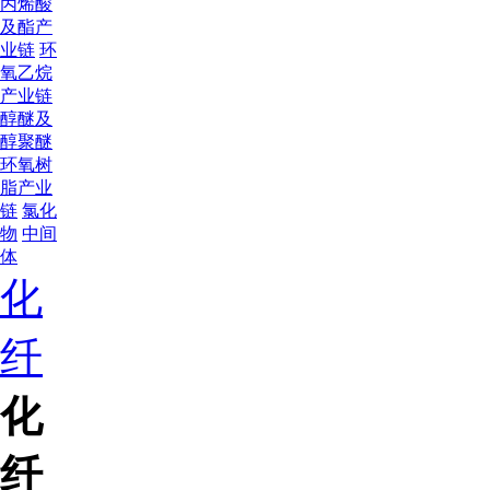
丙烯酸
及酯产
业链
环
氧乙烷
产业链
醇醚及
醇聚醚
环氧树
脂产业
链
氯化
物
中间
体
化
纤
化
纤