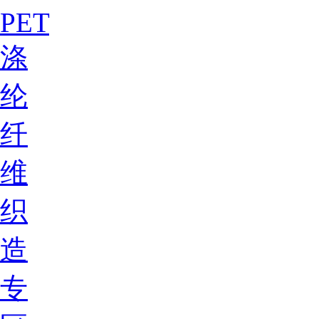
PET
涤
纶
纤
维
织
造
专