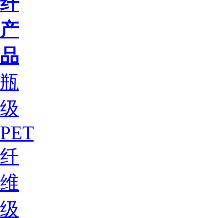
纤
产
品
瓶
级
PET
纤
维
级