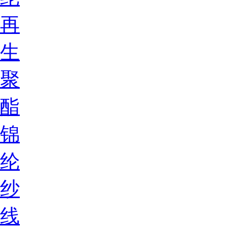
再
生
聚
酯
锦
纶
纱
线