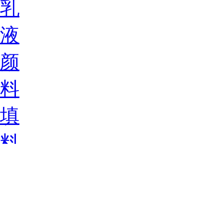
乳
液
颜
料
填
料
钛
白