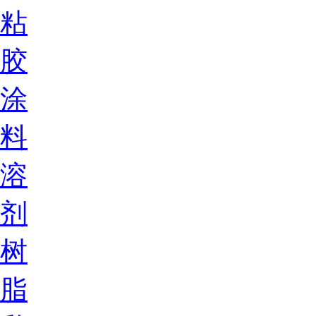
粘
胶
涂
料
溶
剂
树
脂