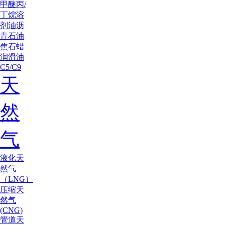
甲醚
丙/
丁烷
溶
剂油
沥
青
石油
焦
石蜡
润滑油
C5/C9
天
然
气
液化天
然气
（LNG）
压缩天
然气
(CNG)
管道天