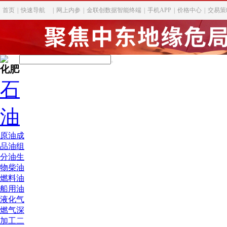
首页
|
快速导航
|
网上内参
|
金联创数据智能终端
|
手机APP
|
价格中心
|
交易策
化肥
石
油
原油
成
品油
组
分油
生
物柴油
燃料油
船用油
液化气
燃气深
加工
二