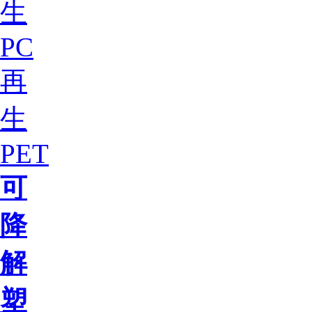
生
PC
再
生
PET
可
降
解
塑