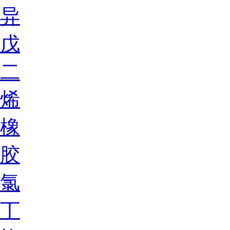
异
戊
二
烯
橡
胶
氯
丁