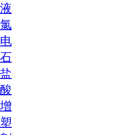
液
氯
电
石
盐
酸
增
塑