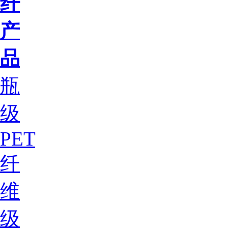
纤
产
品
瓶
级
PET
纤
维
级