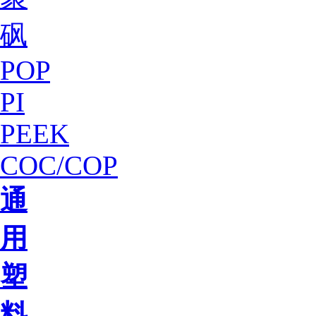
砜
POP
PI
PEEK
COC/COP
通
用
塑
料