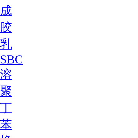
成
胶
乳
SBC
溶
聚
丁
苯