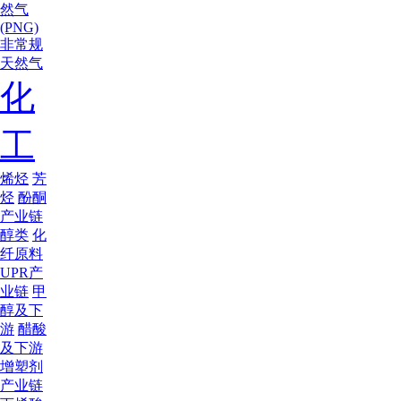
然气
(PNG)
非常规
天然气
化
工
烯烃
芳
烃
酚酮
产业链
醇类
化
纤原料
UPR产
业链
甲
醇及下
游
醋酸
及下游
增塑剂
产业链