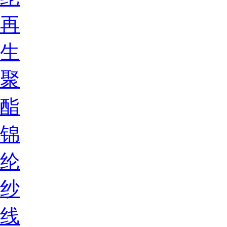
再
生
聚
酯
锦
纶
纱
线