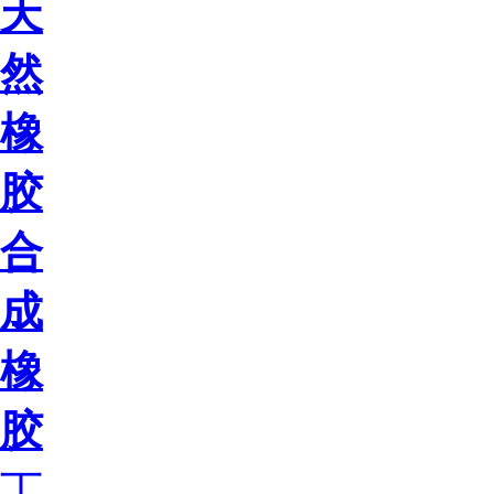
天
然
橡
胶
合
成
橡
胶
丁