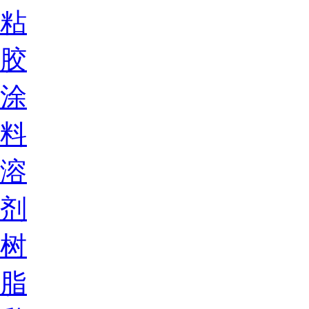
粘
胶
涂
料
溶
剂
树
脂