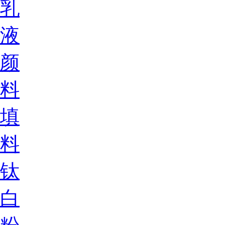
乳
液
颜
料
填
料
钛
白