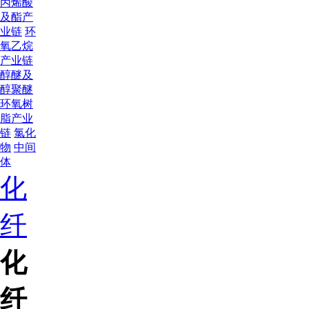
丙烯酸
及酯产
业链
环
氧乙烷
产业链
醇醚及
醇聚醚
环氧树
脂产业
链
氯化
物
中间
体
化
纤
化
纤