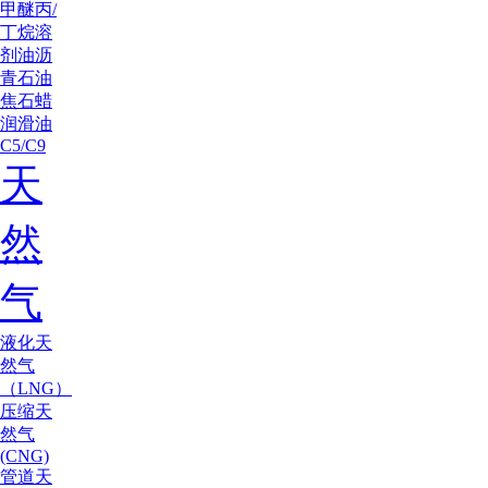
甲醚
丙/
丁烷
溶
剂油
沥
青
石油
焦
石蜡
润滑油
C5/C9
天
然
气
液化天
然气
（LNG）
压缩天
然气
(CNG)
管道天