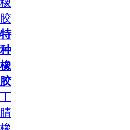
橡
胶
特
种
橡
胶
丁
腈
橡