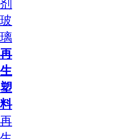
剂
玻
璃
再
生
塑
料
再
生