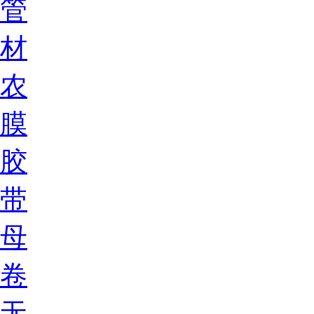
管
材
农
膜
胶
带
母
卷
无