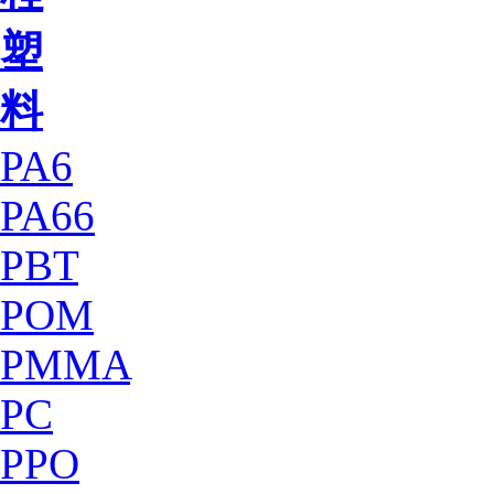
塑
料
PA6
PA66
PBT
POM
PMMA
PC
PPO