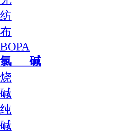
纺
布
BOPA
氯 碱
烧
碱
纯
碱