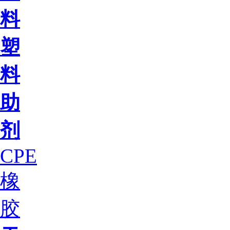
料
塑
料
助
剂
CPE
橡
胶