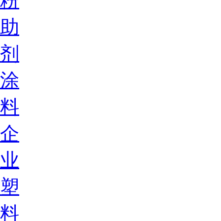
粉
助
剂
涂
料
企
业
塑
料