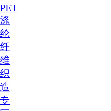
PET
涤
纶
纤
维
织
造
专