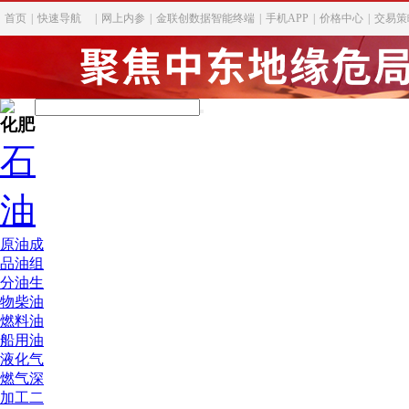
首页
|
快速导航
|
网上内参
|
金联创数据智能终端
|
手机APP
|
价格中心
|
交易策
化肥
石
油
原油
成
品油
组
分油
生
物柴油
燃料油
船用油
液化气
燃气深
加工
二