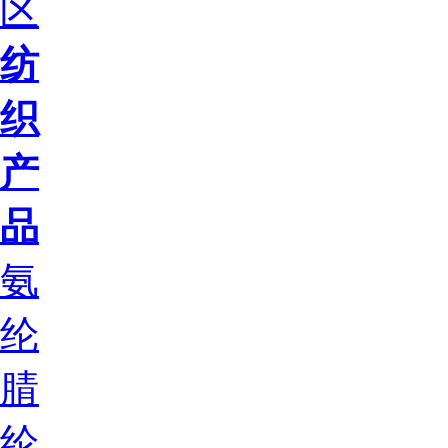
区
纺
织
产
品
氨
纶
腈
纶