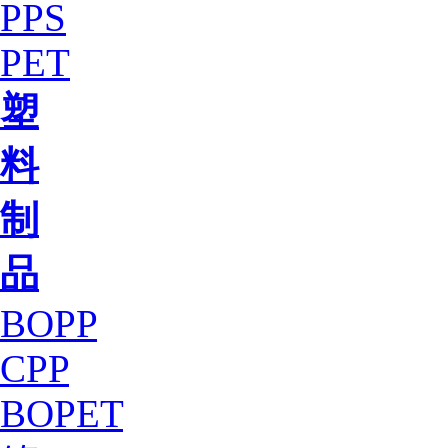
PPS
PET
塑
料
制
品
BOPP
CPP
BOPET