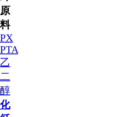
原
料
PX
PTA
乙
二
醇
化